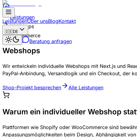
comm-IT
Zum Hauptinhalt springen
Leistungen
Leistungen
Über uns
Blog
Kontakt
Webshops
🇩🇪
DE
E-Commerce
Theme umschalten
Beratung anfragen
Webshops
Wir entwickeln individuelle Webshops mit Next.js und Re
PayPal-Anbindung, Versandlogik und ein Checkout, der ko
Shop-Projekt besprechen
Alle Leistungen
Warum ein individueller Webshop st
Plattformen wie Shopify oder WooCommerce sind bewährte
Anpassungsmöglichkeiten beim Design, Abhängigkeit von Dri