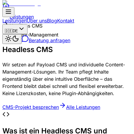
comm-IT
Zum Hauptinhalt springen
Leistungen
Leistungen
Über uns
Blog
Kontakt
Headless CMS
🇩🇪
DE
Content-Management
Theme umschalten
Beratung anfragen
Headless CMS
Wir setzen auf Payload CMS und individuelle Content-
Management-Lösungen. Ihr Team pflegt Inhalte
eigenständig über eine intuitive Oberfläche – das
Frontend bleibt dabei schnell und flexibel erweiterbar.
Keine Lizenzkosten, keine Plugin-Abhängigkeiten.
CMS-Projekt besprechen
Alle Leistungen
Was ist ein Headless CMS und